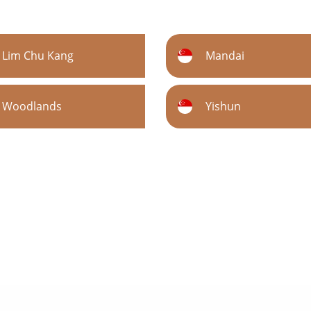
Lim Chu Kang
Mandai
Woodlands
Yishun