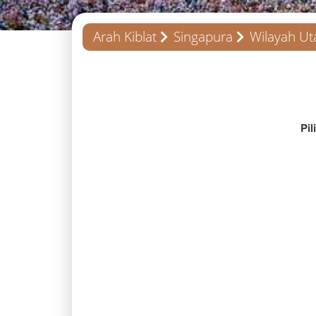
Arah Kiblat
Singapura
Wilayah Ut
Pil