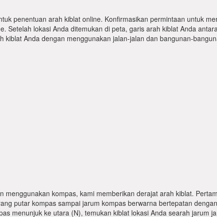
ntuk penentuan arah kiblat online. Konfirmasikan permintaan untuk me
 Setelah lokasi Anda ditemukan di peta, garis arah kiblat Anda antar
kiblat Anda dengan menggunakan jalan-jalan dan bangunan-bangunan
n menggunakan kompas, kami memberikan derajat arah kiblat. Pertama
karang putar kompas sampai jarum kompas berwarna bertepatan dengan
pas menunjuk ke utara (N), temukan kiblat lokasi Anda searah jarum j