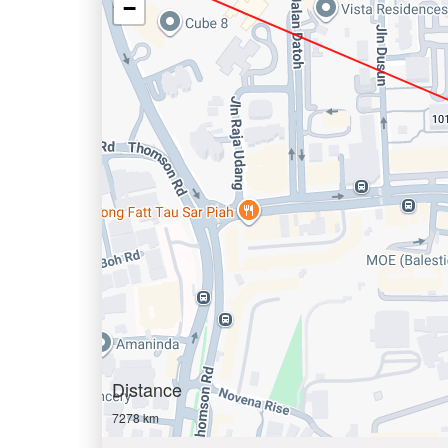
−
Distance
7278 km