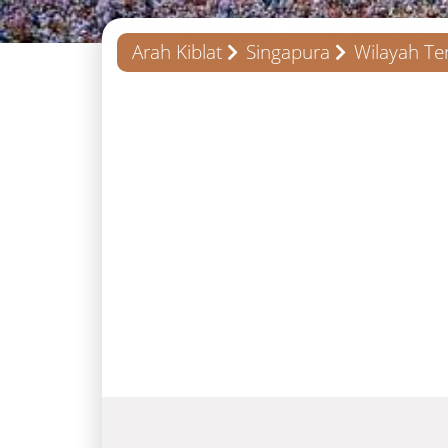
Arah Kiblat
Singapura
Wilayah T