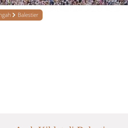
engah
Balestier