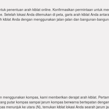
ntuk penentuan arah kiblat online. Konfirmasikan permintaan untuk me
 Setelah lokasi Anda ditemukan di peta, garis arah kiblat Anda antar
kiblat Anda dengan menggunakan jalan-jalan dan bangunan-bangunan
n menggunakan kompas, kami memberikan derajat arah kiblat. Pertama
karang putar kompas sampai jarum kompas berwarna bertepatan dengan
pas menunjuk ke utara (N), temukan kiblat lokasi Anda searah jarum j