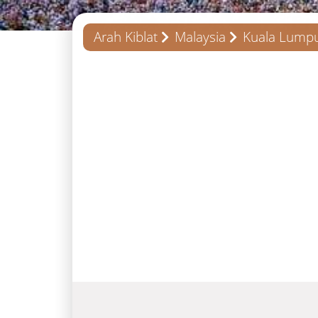
Arah Kiblat
Malaysia
Kuala Lump