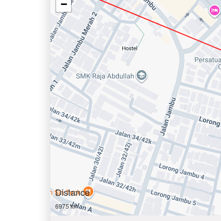
−
Distance
6975 km