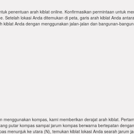
ntuk penentuan arah kiblat online. Konfirmasikan permintaan untuk me
 Setelah lokasi Anda ditemukan di peta, garis arah kiblat Anda antar
kiblat Anda dengan menggunakan jalan-jalan dan bangunan-bangunan
n menggunakan kompas, kami memberikan derajat arah kiblat. Pertama
karang putar kompas sampai jarum kompas berwarna bertepatan dengan
pas menunjuk ke utara (N), temukan kiblat lokasi Anda searah jarum j