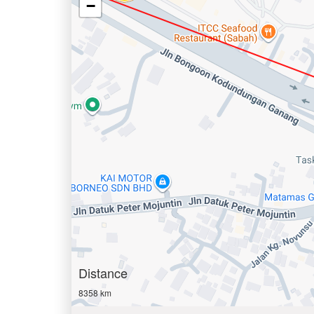
−
Distance
8358 km