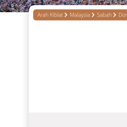
Arah Kiblat
Malaysia
Sabah
Do