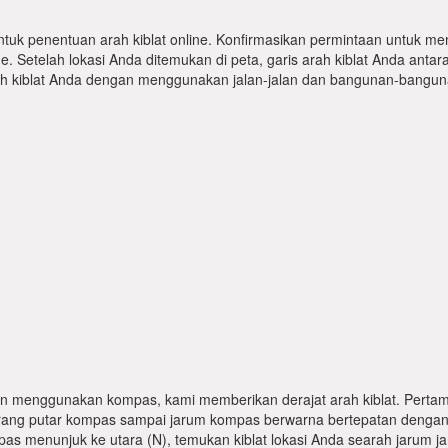
ntuk penentuan arah kiblat online. Konfirmasikan permintaan untuk me
 Setelah lokasi Anda ditemukan di peta, garis arah kiblat Anda antar
kiblat Anda dengan menggunakan jalan-jalan dan bangunan-bangunan
n menggunakan kompas, kami memberikan derajat arah kiblat. Pertama
karang putar kompas sampai jarum kompas berwarna bertepatan dengan
pas menunjuk ke utara (N), temukan kiblat lokasi Anda searah jarum j