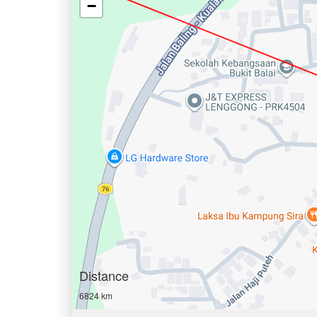
−
Distance
6824 km