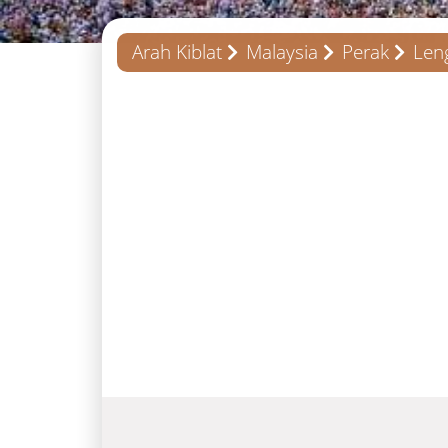
Arah Kiblat
Malaysia
Perak
Len