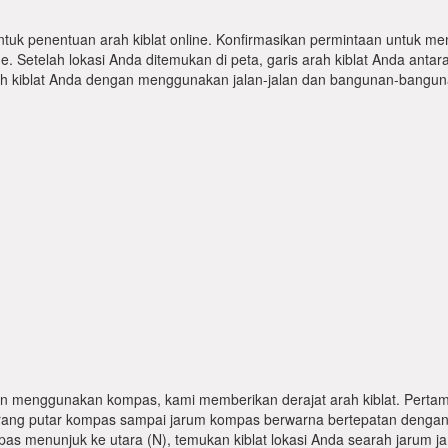
ntuk penentuan arah kiblat online. Konfirmasikan permintaan untuk me
 Setelah lokasi Anda ditemukan di peta, garis arah kiblat Anda antar
kiblat Anda dengan menggunakan jalan-jalan dan bangunan-bangunan
n menggunakan kompas, kami memberikan derajat arah kiblat. Pertama
karang putar kompas sampai jarum kompas berwarna bertepatan dengan
pas menunjuk ke utara (N), temukan kiblat lokasi Anda searah jarum j