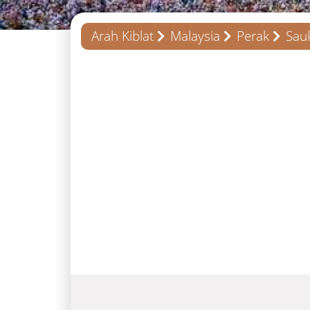
Arah Kiblat
Malaysia
Perak
Sau