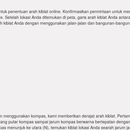
ntuk penentuan arah kiblat online. Konfirmasikan permintaan untuk me
 Setelah lokasi Anda ditemukan di peta, garis arah kiblat Anda antar
kiblat Anda dengan menggunakan jalan-jalan dan bangunan-bangunan
n menggunakan kompas, kami memberikan derajat arah kiblat. Pertama
karang putar kompas sampai jarum kompas berwarna bertepatan dengan
pas menunjuk ke utara (N), temukan kiblat lokasi Anda searah jarum j