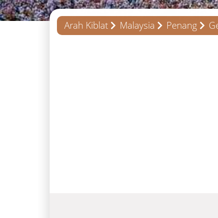
Arah Kiblat
Malaysia
Penang
G