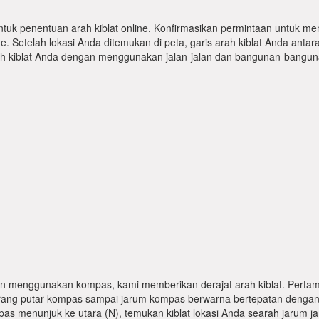
ntuk penentuan arah kiblat online. Konfirmasikan permintaan untuk me
 Setelah lokasi Anda ditemukan di peta, garis arah kiblat Anda antar
kiblat Anda dengan menggunakan jalan-jalan dan bangunan-bangunan
n menggunakan kompas, kami memberikan derajat arah kiblat. Pertama
karang putar kompas sampai jarum kompas berwarna bertepatan dengan
pas menunjuk ke utara (N), temukan kiblat lokasi Anda searah jarum j