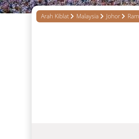
Arah Kiblat
Malaysia
Johor
Ram