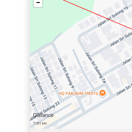
−
Distance
7151 km