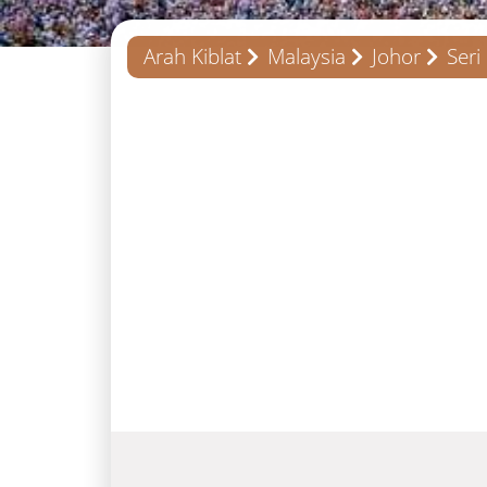
Arah Kiblat
Malaysia
Johor
Seri