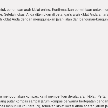
ntuk penentuan arah kiblat online. Konfirmasikan permintaan untuk me
 Setelah lokasi Anda ditemukan di peta, garis arah kiblat Anda antar
kiblat Anda dengan menggunakan jalan-jalan dan bangunan-bangunan
n menggunakan kompas, kami memberikan derajat arah kiblat. Pertama
karang putar kompas sampai jarum kompas berwarna bertepatan dengan
pas menunjuk ke utara (N), temukan kiblat lokasi Anda searah jarum j