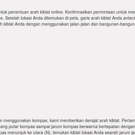
ntuk penentuan arah kiblat online. Konfirmasikan permintaan untuk me
 Setelah lokasi Anda ditemukan di peta, garis arah kiblat Anda antar
kiblat Anda dengan menggunakan jalan-jalan dan bangunan-bangunan
n menggunakan kompas, kami memberikan derajat arah kiblat. Pertama
karang putar kompas sampai jarum kompas berwarna bertepatan dengan
pas menunjuk ke utara (N), temukan kiblat lokasi Anda searah jarum j