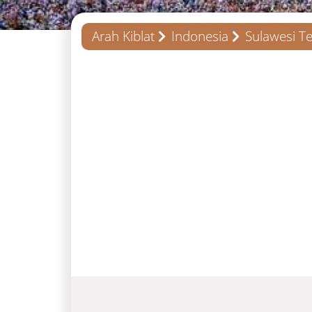
Arah Kiblat
Indonesia
Sulawesi T