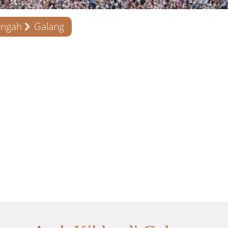
engah
Galang