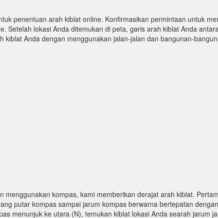
ntuk penentuan arah kiblat online. Konfirmasikan permintaan untuk me
 Setelah lokasi Anda ditemukan di peta, garis arah kiblat Anda antar
kiblat Anda dengan menggunakan jalan-jalan dan bangunan-bangunan
n menggunakan kompas, kami memberikan derajat arah kiblat. Pertama
karang putar kompas sampai jarum kompas berwarna bertepatan dengan
pas menunjuk ke utara (N), temukan kiblat lokasi Anda searah jarum j