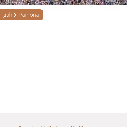
engah
Pamona