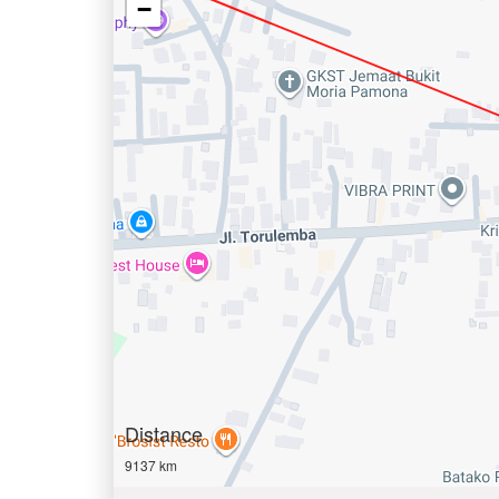
−
Distance
9137 km