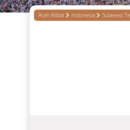
Arah Kiblat
Indonesia
Sulawesi T