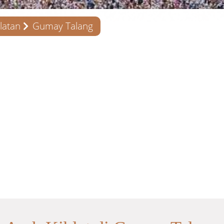
latan
Gumay Talang