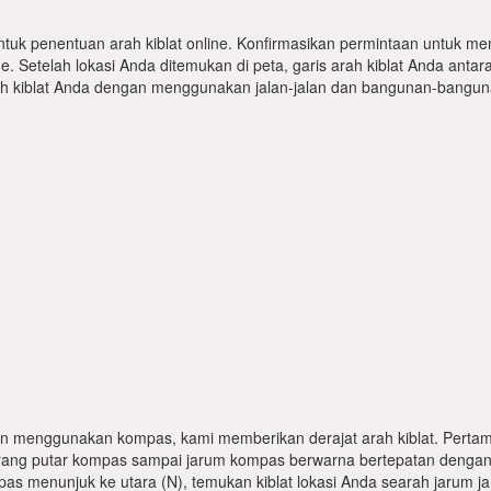
ntuk penentuan arah kiblat online. Konfirmasikan permintaan untuk me
 Setelah lokasi Anda ditemukan di peta, garis arah kiblat Anda antar
kiblat Anda dengan menggunakan jalan-jalan dan bangunan-bangunan
n menggunakan kompas, kami memberikan derajat arah kiblat. Pertama
karang putar kompas sampai jarum kompas berwarna bertepatan dengan
pas menunjuk ke utara (N), temukan kiblat lokasi Anda searah jarum j