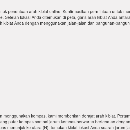
ntuk penentuan arah kiblat online. Konfirmasikan permintaan untuk me
 Setelah lokasi Anda ditemukan di peta, garis arah kiblat Anda antar
kiblat Anda dengan menggunakan jalan-jalan dan bangunan-bangunan
n menggunakan kompas, kami memberikan derajat arah kiblat. Pertama
karang putar kompas sampai jarum kompas berwarna bertepatan dengan
pas menunjuk ke utara (N), temukan kiblat lokasi Anda searah jarum j