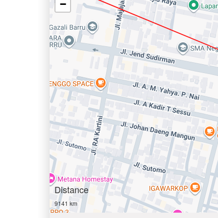
−
Distance
9141 km