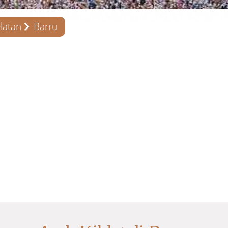
latan
Barru