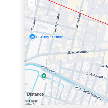
−
Distance
9119 km