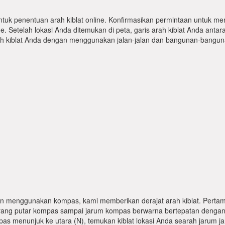
ntuk penentuan arah kiblat online. Konfirmasikan permintaan untuk me
 Setelah lokasi Anda ditemukan di peta, garis arah kiblat Anda antar
kiblat Anda dengan menggunakan jalan-jalan dan bangunan-bangunan
n menggunakan kompas, kami memberikan derajat arah kiblat. Pertama
karang putar kompas sampai jarum kompas berwarna bertepatan dengan
pas menunjuk ke utara (N), temukan kiblat lokasi Anda searah jarum j