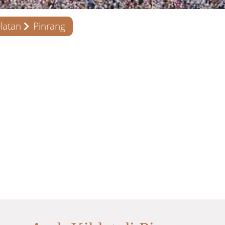
latan
Pinrang