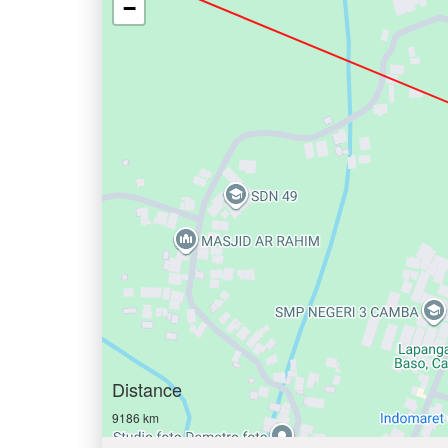
−
Distance
9186 km