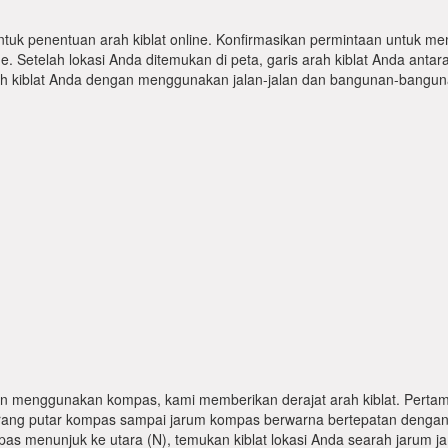
ntuk penentuan arah kiblat online. Konfirmasikan permintaan untuk me
 Setelah lokasi Anda ditemukan di peta, garis arah kiblat Anda antar
kiblat Anda dengan menggunakan jalan-jalan dan bangunan-bangunan
n menggunakan kompas, kami memberikan derajat arah kiblat. Pertama
karang putar kompas sampai jarum kompas berwarna bertepatan dengan
pas menunjuk ke utara (N), temukan kiblat lokasi Anda searah jarum j