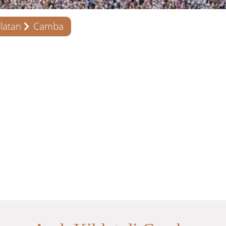
latan
Camba