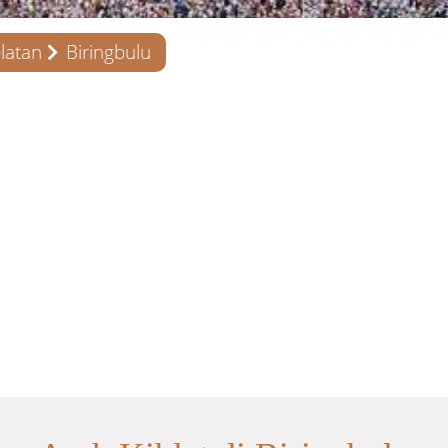
latan
Biringbulu