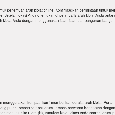
ntuk penentuan arah kiblat online. Konfirmasikan permintaan untuk me
 Setelah lokasi Anda ditemukan di peta, garis arah kiblat Anda antar
kiblat Anda dengan menggunakan jalan-jalan dan bangunan-bangunan
n menggunakan kompas, kami memberikan derajat arah kiblat. Pertama
karang putar kompas sampai jarum kompas berwarna bertepatan dengan
pas menunjuk ke utara (N), temukan kiblat lokasi Anda searah jarum j