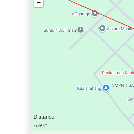
−
Distance
7289 km