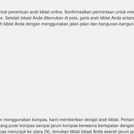
ntuk penentuan arah kiblat online. Konfirmasikan permintaan untuk me
 Setelah lokasi Anda ditemukan di peta, garis arah kiblat Anda antar
kiblat Anda dengan menggunakan jalan-jalan dan bangunan-bangunan
n menggunakan kompas, kami memberikan derajat arah kiblat. Pertama
karang putar kompas sampai jarum kompas berwarna bertepatan dengan
pas menunjuk ke utara (N), temukan kiblat lokasi Anda searah jarum j