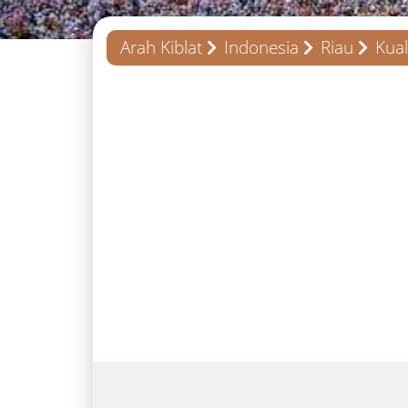
Arah Kiblat
Indonesia
Riau
Kua