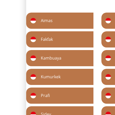
Aimas
Fakfak
Kambuaya
Kumurkek
Prafi
Sidey