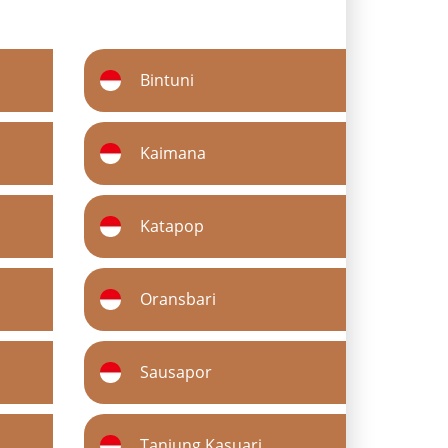
Bintuni
Kaimana
Katapop
Oransbari
Sausapor
Tanjung Kasuari