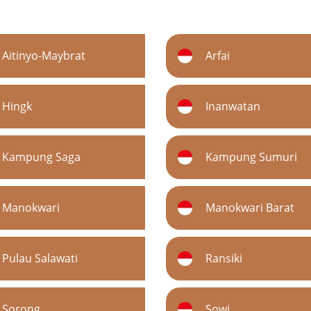
Aitinyo-Maybrat
Arfai
Hingk
Inanwatan
Kampung Saga
Kampung Sumuri
Manokwari
Manokwari Barat
Pulau Salawati
Ransiki
Sorong
Sowi