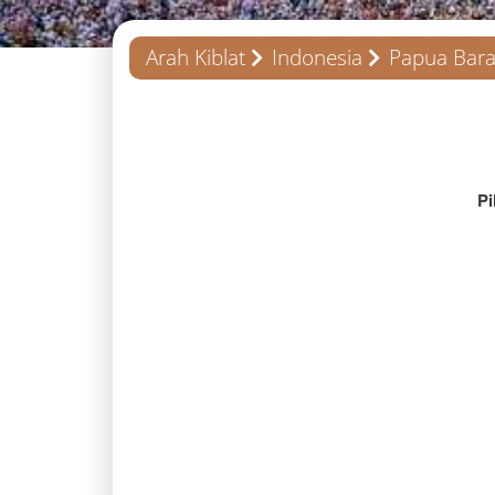
Arah Kiblat
Indonesia
Papua Bara
Pi