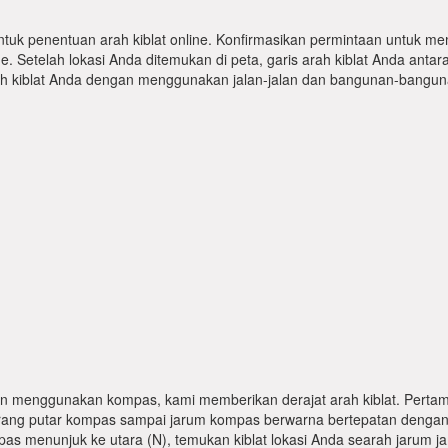
ntuk penentuan arah kiblat online. Konfirmasikan permintaan untuk me
 Setelah lokasi Anda ditemukan di peta, garis arah kiblat Anda antar
kiblat Anda dengan menggunakan jalan-jalan dan bangunan-bangunan
n menggunakan kompas, kami memberikan derajat arah kiblat. Pertama
karang putar kompas sampai jarum kompas berwarna bertepatan dengan
pas menunjuk ke utara (N), temukan kiblat lokasi Anda searah jarum j