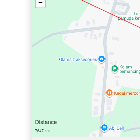
−
Distance
7647 km