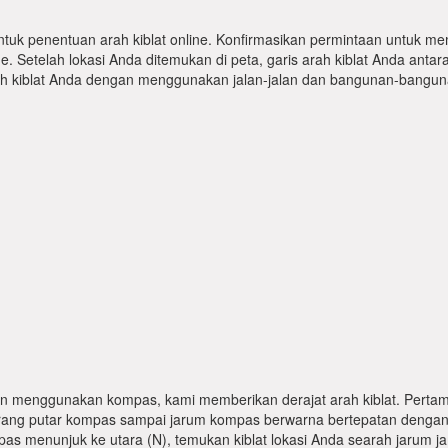
ntuk penentuan arah kiblat online. Konfirmasikan permintaan untuk me
 Setelah lokasi Anda ditemukan di peta, garis arah kiblat Anda antar
kiblat Anda dengan menggunakan jalan-jalan dan bangunan-bangunan
n menggunakan kompas, kami memberikan derajat arah kiblat. Pertama
karang putar kompas sampai jarum kompas berwarna bertepatan dengan
pas menunjuk ke utara (N), temukan kiblat lokasi Anda searah jarum j