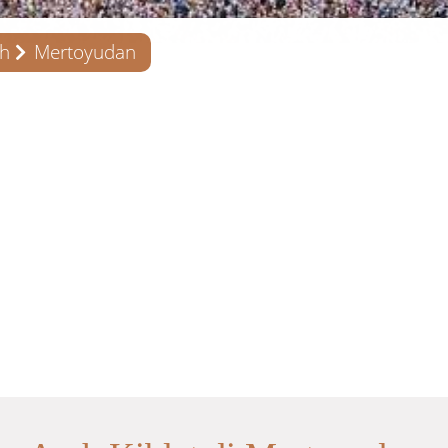
ah
Mertoyudan