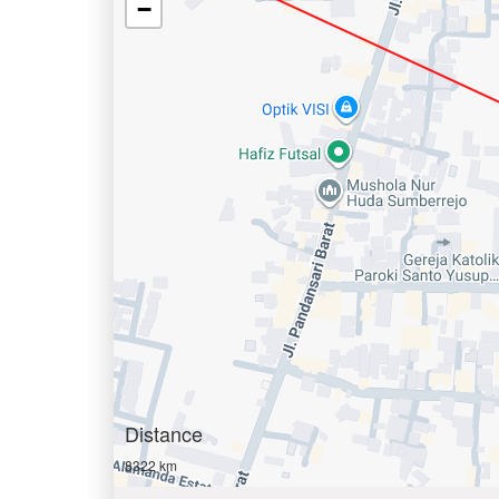
−
Distance
8322 km