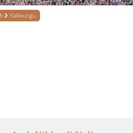
ah
Kaliwungu