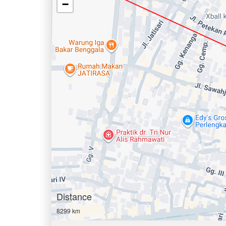
−
Distance
8299 km