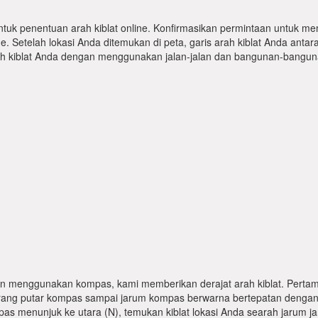
ntuk penentuan arah kiblat online. Konfirmasikan permintaan untuk me
 Setelah lokasi Anda ditemukan di peta, garis arah kiblat Anda antar
kiblat Anda dengan menggunakan jalan-jalan dan bangunan-bangunan
n menggunakan kompas, kami memberikan derajat arah kiblat. Pertama
karang putar kompas sampai jarum kompas berwarna bertepatan dengan
pas menunjuk ke utara (N), temukan kiblat lokasi Anda searah jarum j