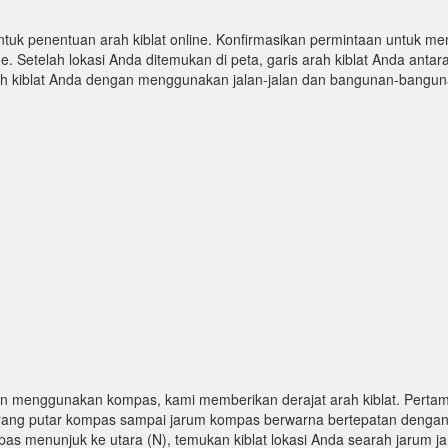
ntuk penentuan arah kiblat online. Konfirmasikan permintaan untuk me
 Setelah lokasi Anda ditemukan di peta, garis arah kiblat Anda antar
kiblat Anda dengan menggunakan jalan-jalan dan bangunan-bangunan
n menggunakan kompas, kami memberikan derajat arah kiblat. Pertama
karang putar kompas sampai jarum kompas berwarna bertepatan dengan
pas menunjuk ke utara (N), temukan kiblat lokasi Anda searah jarum j