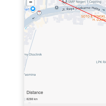
−
Distance
8288 km