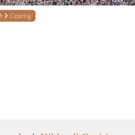
ah
Cepiring