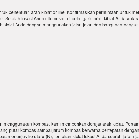
ntuk penentuan arah kiblat online. Konfirmasikan permintaan untuk me
 Setelah lokasi Anda ditemukan di peta, garis arah kiblat Anda antar
kiblat Anda dengan menggunakan jalan-jalan dan bangunan-bangunan
n menggunakan kompas, kami memberikan derajat arah kiblat. Pertama
karang putar kompas sampai jarum kompas berwarna bertepatan dengan
pas menunjuk ke utara (N), temukan kiblat lokasi Anda searah jarum j