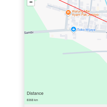
−
Distance
8368 km