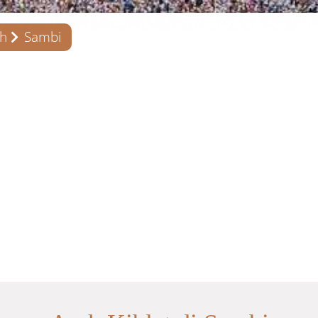
ah
Sambi