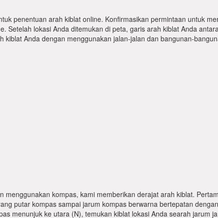
ntuk penentuan arah kiblat online. Konfirmasikan permintaan untuk me
 Setelah lokasi Anda ditemukan di peta, garis arah kiblat Anda antar
kiblat Anda dengan menggunakan jalan-jalan dan bangunan-bangunan
n menggunakan kompas, kami memberikan derajat arah kiblat. Pertama
karang putar kompas sampai jarum kompas berwarna bertepatan dengan
pas menunjuk ke utara (N), temukan kiblat lokasi Anda searah jarum j