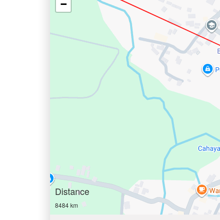
−
Distance
8484 km