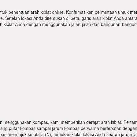
ntuk penentuan arah kiblat online. Konfirmasikan permintaan untuk me
 Setelah lokasi Anda ditemukan di peta, garis arah kiblat Anda antar
kiblat Anda dengan menggunakan jalan-jalan dan bangunan-bangunan
n menggunakan kompas, kami memberikan derajat arah kiblat. Pertama
karang putar kompas sampai jarum kompas berwarna bertepatan dengan
pas menunjuk ke utara (N), temukan kiblat lokasi Anda searah jarum j