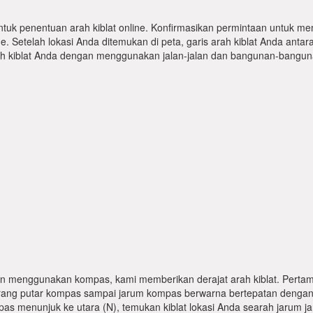
ntuk penentuan arah kiblat online. Konfirmasikan permintaan untuk me
 Setelah lokasi Anda ditemukan di peta, garis arah kiblat Anda antar
kiblat Anda dengan menggunakan jalan-jalan dan bangunan-bangunan
n menggunakan kompas, kami memberikan derajat arah kiblat. Pertama
karang putar kompas sampai jarum kompas berwarna bertepatan dengan
pas menunjuk ke utara (N), temukan kiblat lokasi Anda searah jarum j