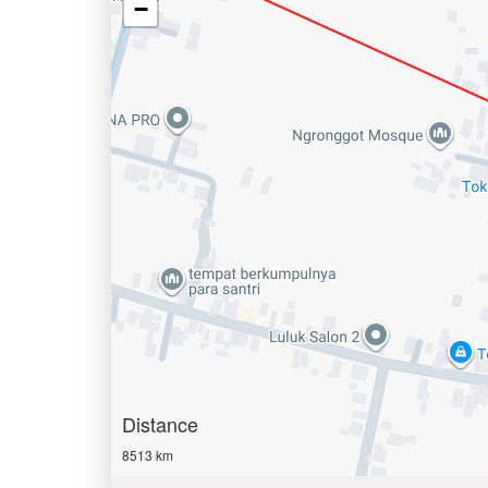
−
Distance
8513 km