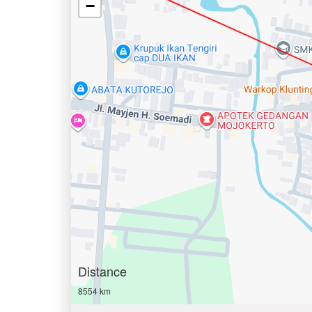
−
Distance
8554 km