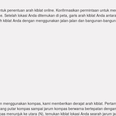
ntuk penentuan arah kiblat online. Konfirmasikan permintaan untuk me
 Setelah lokasi Anda ditemukan di peta, garis arah kiblat Anda antar
kiblat Anda dengan menggunakan jalan-jalan dan bangunan-bangunan
n menggunakan kompas, kami memberikan derajat arah kiblat. Pertama
karang putar kompas sampai jarum kompas berwarna bertepatan dengan
pas menunjuk ke utara (N), temukan kiblat lokasi Anda searah jarum j