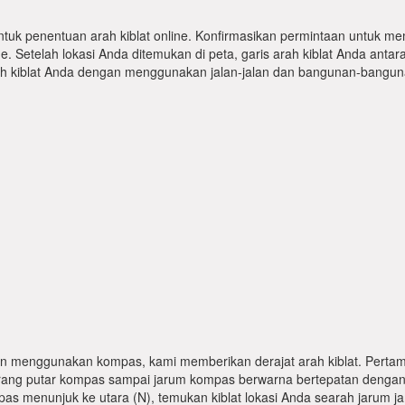
ntuk penentuan arah kiblat online. Konfirmasikan permintaan untuk me
 Setelah lokasi Anda ditemukan di peta, garis arah kiblat Anda antar
kiblat Anda dengan menggunakan jalan-jalan dan bangunan-bangunan
n menggunakan kompas, kami memberikan derajat arah kiblat. Pertama
karang putar kompas sampai jarum kompas berwarna bertepatan dengan
pas menunjuk ke utara (N), temukan kiblat lokasi Anda searah jarum j