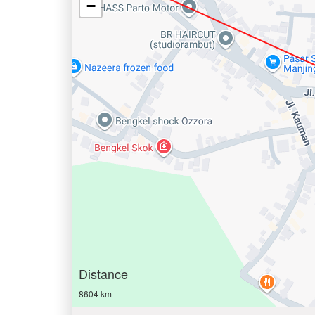
−
Distance
8604 km