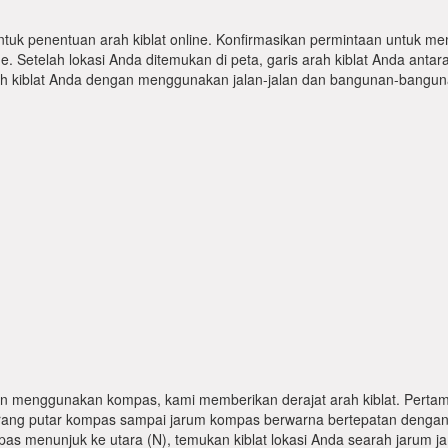
ntuk penentuan arah kiblat online. Konfirmasikan permintaan untuk me
 Setelah lokasi Anda ditemukan di peta, garis arah kiblat Anda antar
kiblat Anda dengan menggunakan jalan-jalan dan bangunan-bangunan
n menggunakan kompas, kami memberikan derajat arah kiblat. Pertama
karang putar kompas sampai jarum kompas berwarna bertepatan dengan
pas menunjuk ke utara (N), temukan kiblat lokasi Anda searah jarum j