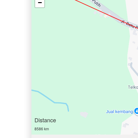
−
Distance
8586 km