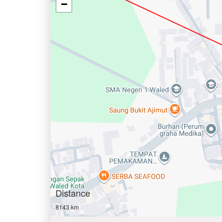
−
Distance
8143 km