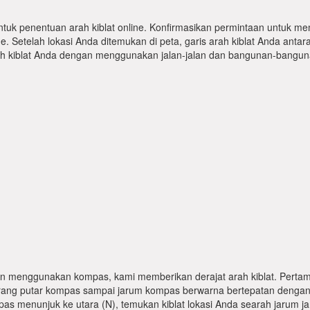
ntuk penentuan arah kiblat online. Konfirmasikan permintaan untuk me
 Setelah lokasi Anda ditemukan di peta, garis arah kiblat Anda antar
kiblat Anda dengan menggunakan jalan-jalan dan bangunan-bangunan
n menggunakan kompas, kami memberikan derajat arah kiblat. Pertama
karang putar kompas sampai jarum kompas berwarna bertepatan dengan
pas menunjuk ke utara (N), temukan kiblat lokasi Anda searah jarum j