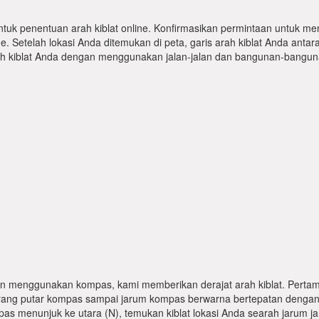
ntuk penentuan arah kiblat online. Konfirmasikan permintaan untuk me
 Setelah lokasi Anda ditemukan di peta, garis arah kiblat Anda antar
kiblat Anda dengan menggunakan jalan-jalan dan bangunan-bangunan
n menggunakan kompas, kami memberikan derajat arah kiblat. Pertama
karang putar kompas sampai jarum kompas berwarna bertepatan dengan
pas menunjuk ke utara (N), temukan kiblat lokasi Anda searah jarum j