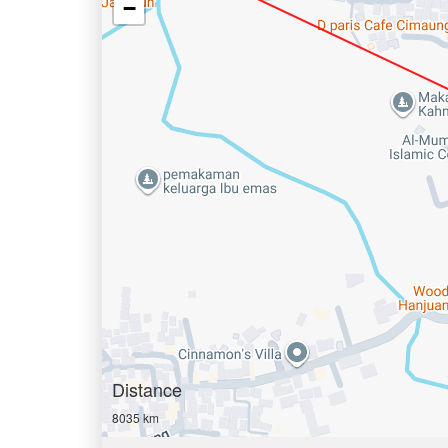
−
Distance
8035 km