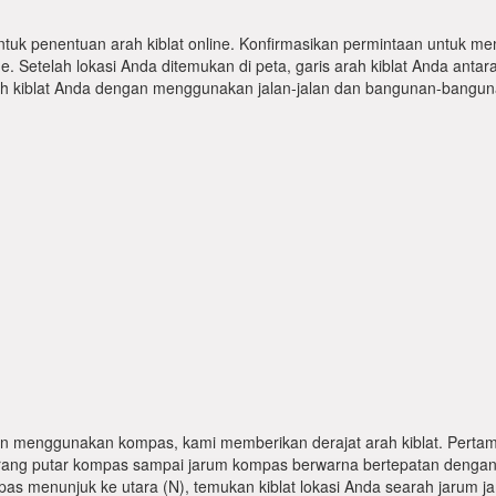
ntuk penentuan arah kiblat online. Konfirmasikan permintaan untuk me
 Setelah lokasi Anda ditemukan di peta, garis arah kiblat Anda antar
kiblat Anda dengan menggunakan jalan-jalan dan bangunan-bangunan
n menggunakan kompas, kami memberikan derajat arah kiblat. Pertama
karang putar kompas sampai jarum kompas berwarna bertepatan dengan
pas menunjuk ke utara (N), temukan kiblat lokasi Anda searah jarum j