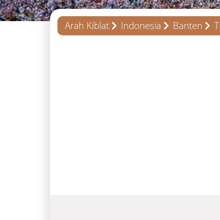
Arah Kiblat
Indonesia
Banten
T